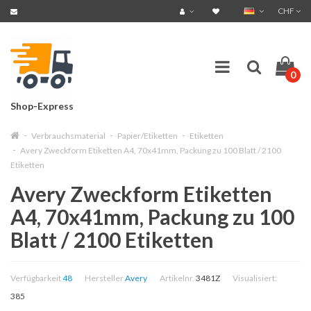
CHF
0
Shop-Express
Verbrauchsmaterial
Papier/Etiketten
Etiketten
Avery Zweckform Etiketten A4, 70x41mm, Packung zu 100 Blatt / 2100
Etiketten
Avery Zweckform Etiketten
A4, 70x41mm, Packung zu 100
Blatt / 2100 Etiketten
Verfügbarkeit
48
Hersteller
Avery
Artikelnr.
3481Z
Visualisiert:
385