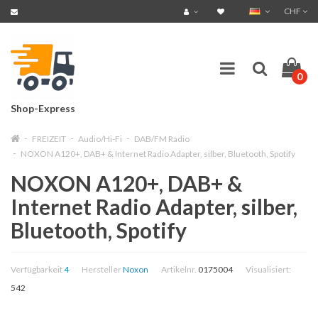
CHF
0
Shop-Express
FREIZEIT
Audio/Hi-Fi
DAB/FM Radio
NOXON A120+, DAB+ & Internet Radio Adapter, silber, Bluetooth, Spotify
NOXON A120+, DAB+ &
Internet Radio Adapter, silber,
Bluetooth, Spotify
Verfügbarkeit
4
Hersteller
Noxon
Artikelnr.
0175004
Visualisiert:
542