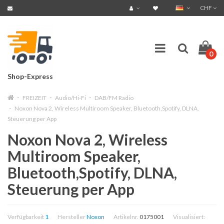
CHF
0
Shop-Express
FREIZEIT
Audio/Hi-Fi
DAB/FM Radio
Noxon Nova 2, Wireless Multiroom Speaker, Bluetooth,Spotify, DLNA,
Steuerung per App
Noxon Nova 2, Wireless
Multiroom Speaker,
Bluetooth,Spotify, DLNA,
Steuerung per App
Verfügbarkeit
1
Hersteller
Noxon
Artikelnr.
0175001
Visualisiert: