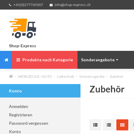
+41(0)277765007
info@shop-express.ch
Shop-Express
Produkte nach Kategorie
Sonderangebote
WERKZEUGE / AUTO
Löttechnik
Schweissgeräte
Zubehör
Zubehör
Konto
Anmelden
Registrieren
Password vergessen
Konto