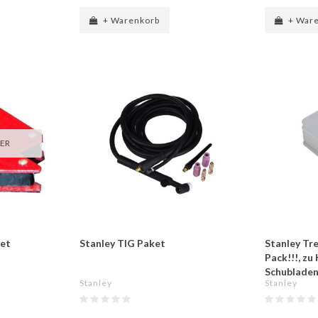
+ Warenkorb
+ War
GER
et
Stanley TIG Paket
Stanley Tr
Pack!!!, zu
Schublade
Stanley
Stanley