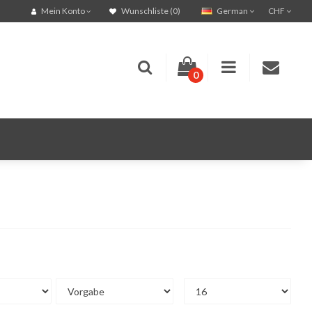
German
CHF
Mein Konto
Wunschliste (0)
0