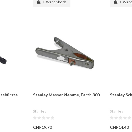
+ Warenkorb
+ War
issbürste
Stanley Massenklemme, Earth 300
Stanley Sc
Stanley
Stanley
CHF19.70
CHF14.40