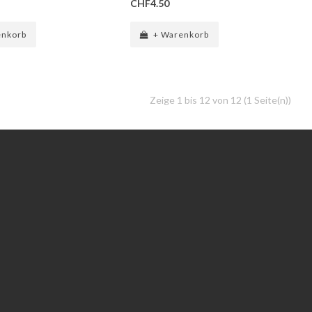
CHF4.50
enkorb
+ Warenkorb
Zeige 1 bis 12 von 12 (1 Seite(n))