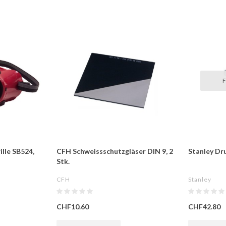
F
lle SB524,
CFH Schweissschutzgläser DIN 9, 2
Stanley Dr
Stk.
CFH
Stanley
CHF10.60
CHF42.80