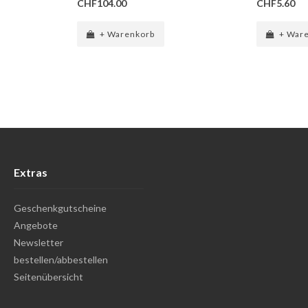
CHF104.00
CHF5.60
+ Warenkorb
+ War
Extras
Geschenkgutscheine
Angebote
Newsletter
bestellen/abbestellen
Seitenübersicht