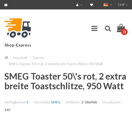
CHF
0
Shop-Express
Haushalt
Toaster
SMEG Toaster 50's rot, 2 extra breite Toastschlitze, 950 Watt
SMEG Toaster 50\'s rot, 2 extra
breite Toastschlitze, 950 Watt
Verfügbarkeit
5
Hersteller
SMEG
Artikelnr.
2-186968
Visualisiert:
347