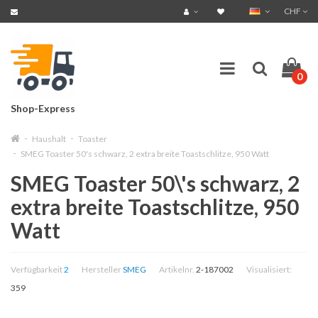
CHF
0
Shop-Express
Haushalt
Toaster
SMEG Toaster 50's schwarz, 2 extra breite Toastschlitze, 950 Watt
SMEG Toaster 50\'s schwarz, 2
extra breite Toastschlitze, 950
Watt
Verfügbarkeit
2
Hersteller
SMEG
Artikelnr.
2-187002
Visualisiert:
359