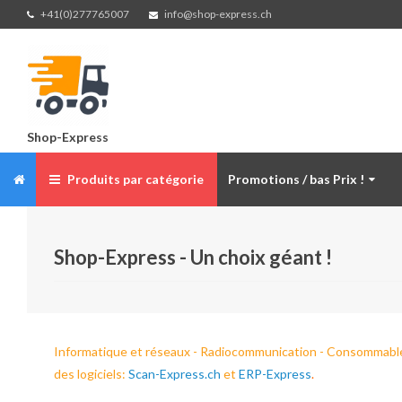
+41(0)277765007
info@shop-express.ch
Shop-Express
Produits par catégorie
Promotions / bas Prix !
Shop-Express - Un choix géant !
Informatique et réseaux - Radiocommunication - Consommables - 
des logiciels:
Scan-Express.ch
et
ERP-Express
.