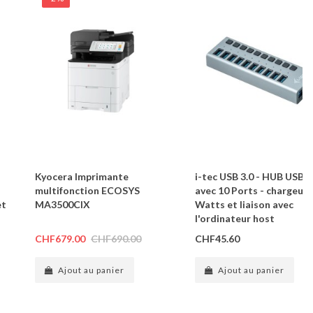
Kyocera Imprimante
i-tec USB 3.0 - HUB USB 3
multifonction ECOSYS
avec 10 Ports - chargeur 
et
MA3500CIX
Watts et liaison avec
l'ordinateur host
CHF679.00
CHF690.00
CHF45.60
Ajout au panier
Ajout au panier