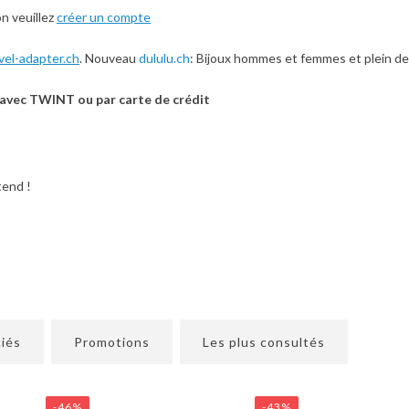
on veuillez
créer un compte
vel-adapter.ch
. Nouveau
dululu.ch
: Bijoux hommes et femmes et plein de
 avec TWINT ou par carte de crédit
tend !
ciés
Promotions
Les plus consultés
-46%
-43%