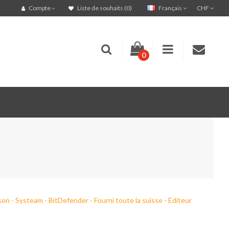
Français
CHF
Compte
Liste de souhaits (0)
0
on - Systeam - BitDefender - Fourni toute la suisse - Editeur