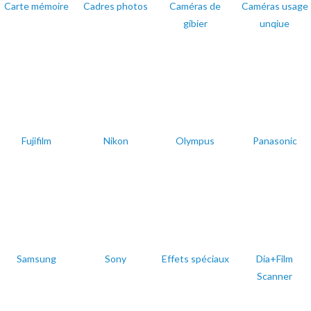
Carte mémoire
Cadres photos
Caméras de
Caméras usage
gibier
unqiue
Fujifilm
Nikon
Olympus
Panasonic
Samsung
Sony
Effets spéciaux
Dia+Film
Scanner