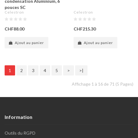
condensation Aluminium, 6
pouces SC
Celestron
Celestron
CHF88.00
CHF215.30
Ajout au panier
Ajout au panier
1
2
3
4
5
>
>|
Affichage 1 à 16 de 71 (5 Pages)
Information
Outils du RGPD