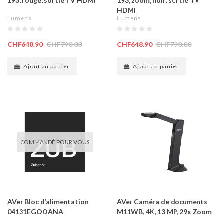
193, rouge, sortie TV HDMI
193, zoom, noir, sortie TV
HDMI
Lumens
Lumens
CHF648.90
CHF790.00
CHF648.90
CHF790.00
Ajout au panier
Ajout au panier
COMMANDÉ POUR VOUS
AVer Bloc d’alimentation
AVer Caméra de documents
04131EGOOANA
M11WB, 4K, 13 MP, 29x Zoom