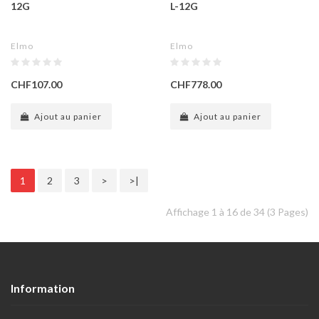
12G
L-12G
Elmo
Elmo
CHF107.00
CHF778.00
Ajout au panier
Ajout au panier
1
2
3
>
>|
Affichage 1 à 16 de 34 (3 Pages)
Information