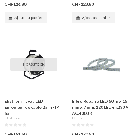
CHF126.80
CHF123.80
Ajout au panier
Ajout au panier
HORS STOCK
Ekström Tuyau LED
Elbro Ruban à LED 50 m x 15
Enrouleur de câble 25 m / IP
mm x 7 mm, 120 LED/m,230 V
55
AC,4000 K
Ekström
Elbro
CHF151.50
CHF170.50