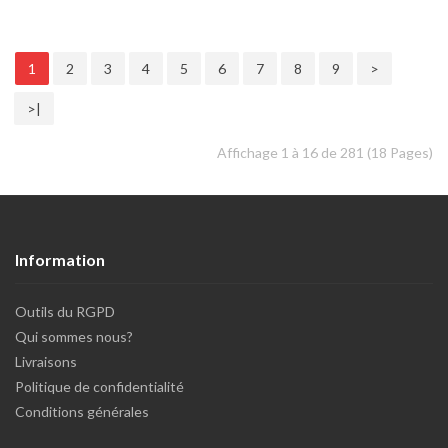
1
2
3
4
5
6
7
8
9
>
>|
Affichage 1 à 16 de 281 (18 Pages)
Information
Outils du RGPD
Qui sommes nous?
Livraisons
Politique de confidentialité
Conditions générales