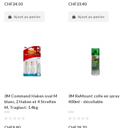
CHF24.50
CHF23.40
Ajout au panier
Ajout au panier
3M Command Haken oval M
3M ReMount colle en spray
blanc, 2 Haken et 4 Streifen
400ml - décollable
M, Traglast: 1.4kg
3M
3M
CHF9.90
CHF29.70