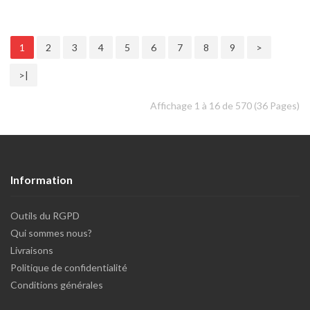
1
2
3
4
5
6
7
8
9
>
>|
Affichage 1 à 16 de 570 (36 Pages)
Information
Outils du RGPD
Qui sommes nous?
Livraisons
Politique de confidentialité
Conditions générales