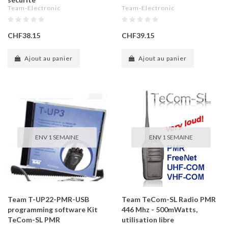
Team-Electronic
Team-Electronic
CHF38.15
CHF39.15
Ajout au panier
Ajout au panier
ENV 1 SEMAINE
ENV 1 SEMAINE
Team T-UP22-PMR-USB
Team TeCom-SL Radio PMR
programming software Kit
446 Mhz - 500mWatts,
TeCom-SL PMR
utilisation libre