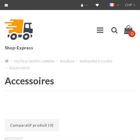
CHF
0
Shop-Express
OUTILS / AUTO / JARDIN
Soudure
Station/fer à souder
Accessoires
Accessoires
Comparatif produit (0)