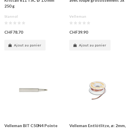
Kristall 611 TSC Ø 1.0 mm
avec loupe grossissement 3x
250 g
Stannol
Velleman
CHF78.70
CHF39.90
Ajout au panier
Ajout au panier
Velleman BIT C50N4 Pointe
Velleman Entlötlitze, ø: 2mm,