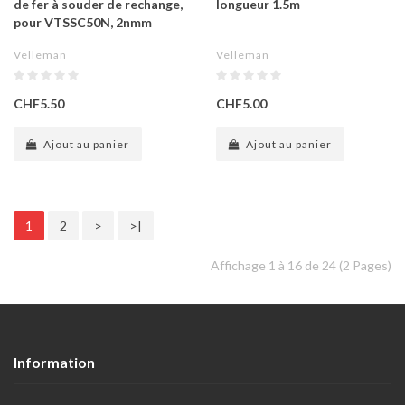
de fer à souder de rechange,
longueur 1.5m
pour VTSSC50N, 2nmm
Velleman
Velleman
CHF5.50
CHF5.00
Ajout au panier
Ajout au panier
1
2
>
>|
Affichage 1 à 16 de 24 (2 Pages)
Information