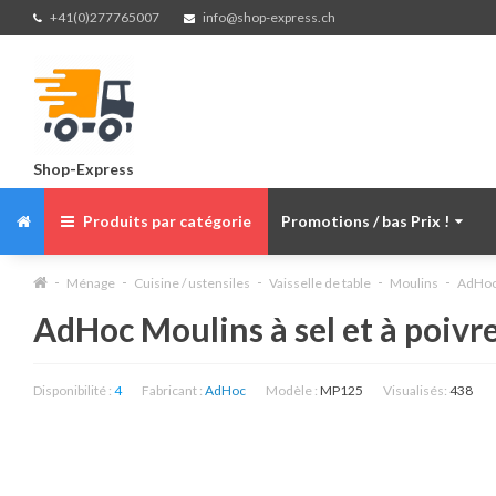
+41(0)277765007
info@shop-express.ch
Shop-Express
Produits par catégorie
Promotions / bas Prix !
Ménage
Cuisine / ustensiles
Vaisselle de table
Moulins
AdHoc 
AdHoc Moulins à sel et à poivr
Disponibilité :
4
Fabricant :
AdHoc
Modèle :
MP125
Visualisés:
438