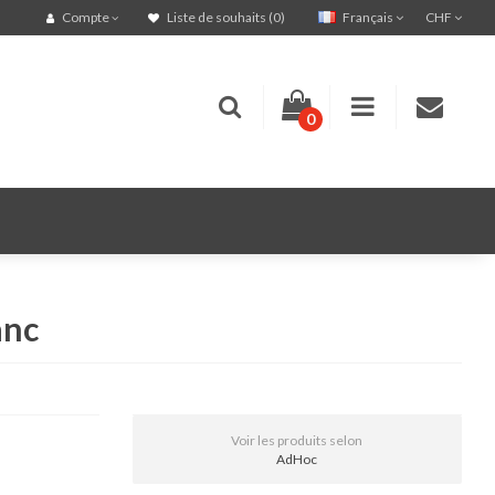
Français
CHF
Compte
Liste de souhaits (0)
0
anc
Voir les produits selon
AdHoc