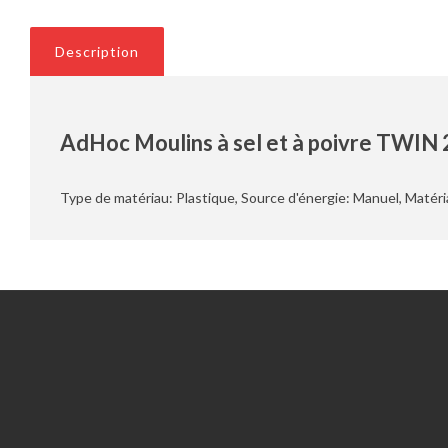
Description
AdHoc Moulins à sel et à poivre TWIN 2
Type de matériau: Plastique, Source d'énergie: Manuel, Matériau
Information
Service client
Outils du RGPD
Nous contacter
Qui sommes nous?
Compte