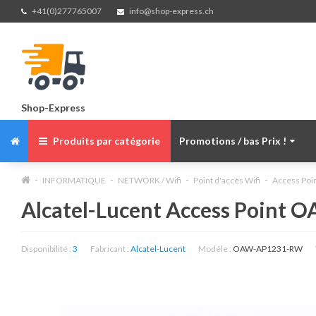
+41(0)277765007
info@shop-express.ch
Shop-Express
Produits par catégorie
Promotions / bas Prix !
INFORMATIQUE
NETWORK / Wifi
Point d'accès Wifi
Access Poi
Alcatel-Lucent Access Poin
Disponibilité :
3
Fabricant :
Alcatel-Lucent
Modèle :
OAW-AP1231-RW