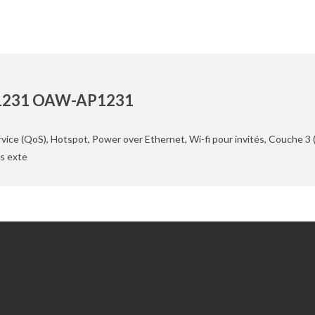
AP1231 OAW-AP1231
ice (QoS), Hotspot, Power over Ethernet, Wi-fi pour invités, Couche 3 (L
s exte
Extras
Chèques-cadeaux