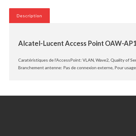
Description
Alcatel-Lucent Access Point OAW-
Caratéristiques de l'AccessPoint: VLAN, Wave2, Quality of Serv
Branchement antenne: Pas de connexion externe, Pour usage
Information
Service client
Outils du RGPD
Nous contacter