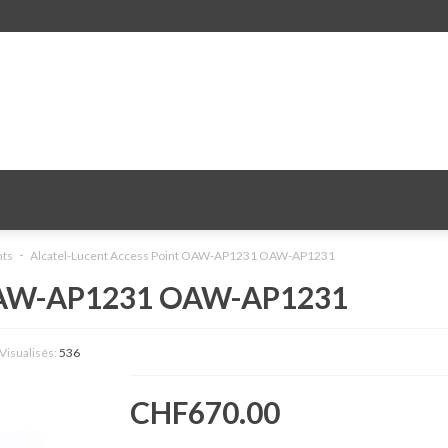
nts
Alcatel-Lucent Access Point OAW-AP1231 OAW-AP1231
t OAW-AP1231 OAW-AP1231
Visualisés:
536
CHF670.00