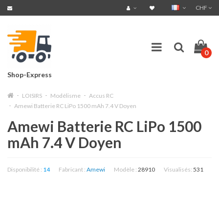
CHF
0
Shop-Express
LOISIRS
Modélisme
Accus RC
Amewi Batterie RC LiPo 1500 mAh 7.4 V Doyen
Amewi Batterie RC LiPo 1500
mAh 7.4 V Doyen
Disponibilité :
14
Fabricant :
Amewi
Modèle :
28910
Visualisés:
531