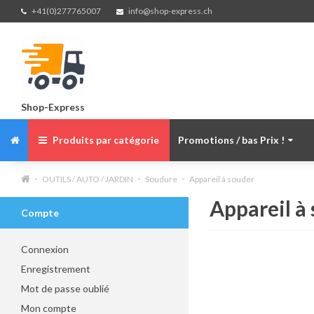
+41(0)277765007
info@shop-express.ch
Shop-Express
Produits par catégorie
Promotions / bas Prix !
OUTILS / AUTO / JARDIN
Soudure
Appareil à souder
Appareil à
Compte
Connexion
Enregistrement
Mot de passe oublié
Mon compte