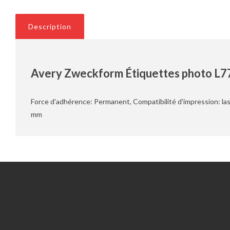
Description
Avery Zweckform Étiquettes photo L7
Force d'adhérence: Permanent, Compatibilité d'impression: lase
mm
Information
Service client
Outils du RGPD
Nous contacter