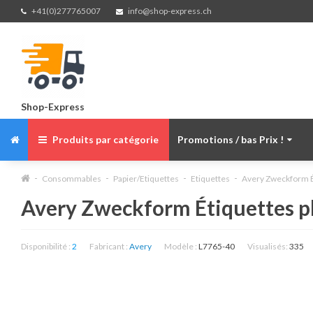
+41(0)277765007
info@shop-express.ch
Shop-Express
Produits par catégorie
Promotions / bas Prix !
Consommables
Papier/Etiquettes
Etiquettes
Avery Zweckform É
Avery Zweckform Étiquettes p
Disponibilité :
2
Fabricant :
Avery
Modèle :
L7765-40
Visualisés:
335