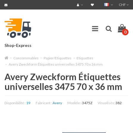
CHF
0
Shop-Express
Consommables
Papier/Etiquettes
Etiquettes
Avery Zweckform Étiquettes universelles 3475 70 x 36 mm
Avery Zweckform Étiquettes
universelles 3475 70 x 36 mm
Disponibilité :
19
Fabricant :
Avery
Modèle :
3475Z
Visualisés:
382