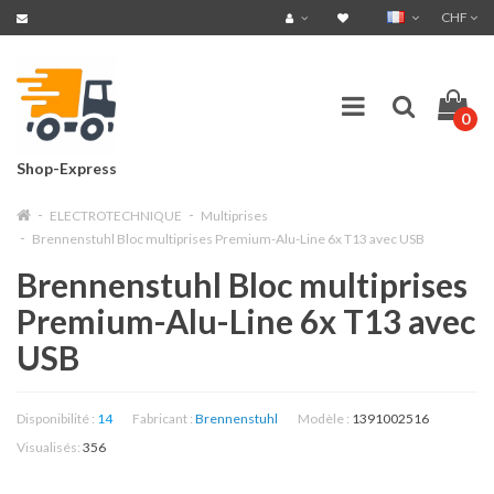
CHF
0
Shop-Express
ELECTROTECHNIQUE
Multiprises
Brennenstuhl Bloc multiprises Premium-Alu-Line 6x T13 avec USB
Brennenstuhl Bloc multiprises
Premium-Alu-Line 6x T13 avec
USB
Disponibilité :
14
Fabricant :
Brennenstuhl
Modèle :
1391002516
Visualisés:
356