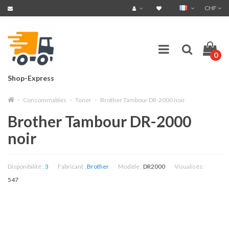
CHF
0
Shop-Express
Consommables
Toner
Brother Tambour DR-2000 noir
Brother Tambour DR-2000
noir
Disponibilité :
3
Fabricant :
Brother
Modèle :
DR2000
Visualisés:
547