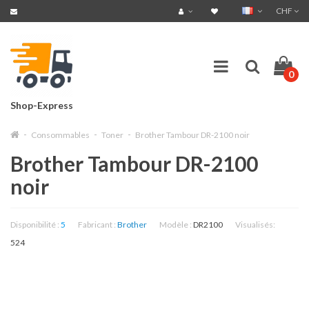
CHF
0
Shop-Express
Consommables
Toner
Brother Tambour DR-2100 noir
Brother Tambour DR-2100
noir
Disponibilité :
5
Fabricant :
Brother
Modèle :
DR2100
Visualisés:
524