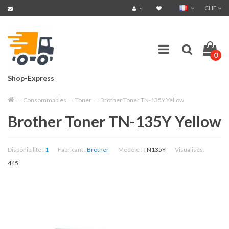
CHF
0
Shop-Express
Consommables
Toner
Brother Toner TN-135Y Yellow
Brother Toner TN-135Y Yellow
Disponibilité :
1
Fabricant :
Brother
Modèle :
TN135Y
Visualisés:
445