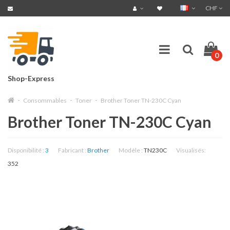
CHF
0
Shop-Express
Consommables
Toner
Brother Toner TN-230C Cyan
Brother Toner TN-230C Cyan
Disponibilité :
3
Fabricant :
Brother
Modèle :
TN230C
Visualisés:
352