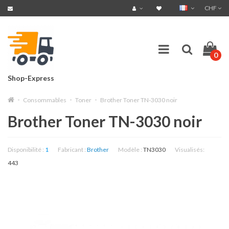
CHF
0
Shop-Express
Consommables
Toner
Brother Toner TN-3030 noir
Brother Toner TN-3030 noir
Disponibilité :
1
Fabricant :
Brother
Modèle :
TN3030
Visualisés:
443