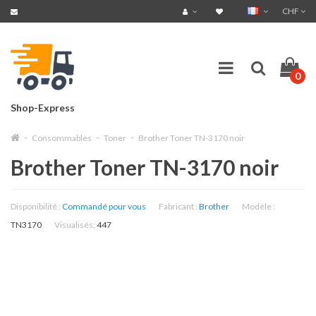
CHF
0
Shop-Express
Consommables
Toner
Brother Toner TN-3170 noir
Brother Toner TN-3170 noir
Disponibilité :
Commandé pour vous
Fabricant :
Brother
Modèle :
TN3170
Visualisés:
447