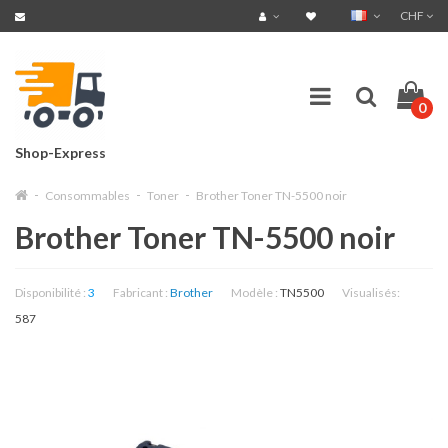
CHF
0
Shop-Express
Consommables
Toner
Brother Toner TN-5500 noir
Brother Toner TN-5500 noir
Disponibilité :
3
Fabricant :
Brother
Modèle :
TN5500
Visualisés:
587