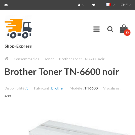
CHF
0
Shop-Express
Consommables
Toner
Brother Toner TN-6600 noir
Brother Toner TN-6600 noir
Disponibilité :
3
Fabricant :
Brother
Modèle :
TN6600
Visualisés:
400