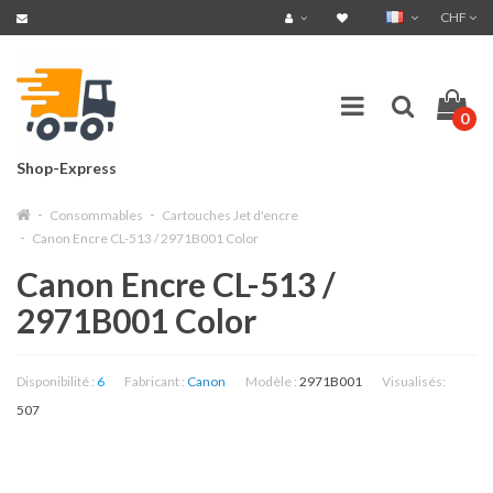
CHF
0
Shop-Express
Consommables
Cartouches Jet d'encre
Canon Encre CL-513 / 2971B001 Color
Canon Encre CL-513 /
2971B001 Color
Disponibilité :
6
Fabricant :
Canon
Modèle :
2971B001
Visualisés:
507