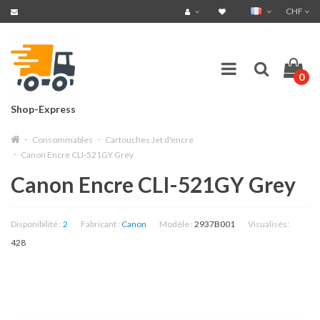
CHF
0
Shop-Express
Consommables
Cartouches Jet d'encre
Canon Encre CLI-521GY Grey
Canon Encre CLI-521GY Grey
Disponibilité :
2
Fabricant :
Canon
Modèle :
2937B001
Visualisés:
428