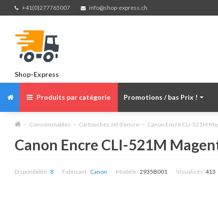
+41(0)277765007
info@shop-express.ch
Shop-Express
Produits par catégorie
Promotions / bas Prix !
Consommables
Cartouches Jet d'encre
Canon Encre CLI-521M Ma
Canon Encre CLI-521M Magen
Disponibilité :
8
Fabricant :
Canon
Modèle :
2935B001
Visualisés:
413