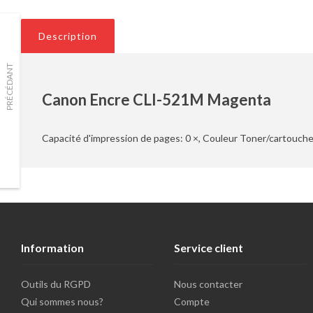
Description
PRÉCÉDANT
Canon Encre CLI-521M Magenta
Capacité d'impression de pages: 0 ×, Couleur Toner/cartouche d
Information
Service client
Outils du RGPD
Nous contacter
Qui sommes nous?
Compte