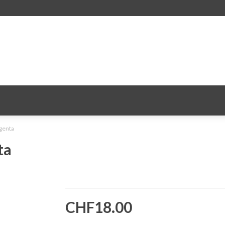
genta
ta
CHF18.00