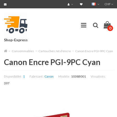
CHF
0
Shop-Express
Consommables
Cartouches Jet d'encre
Canon Encre PGI-9PC Cyan
Canon Encre PGI-9PC Cyan
Disponibilité :
1
Fabricant :
Canon
Modèle :
1038B001
Visualisés:
397