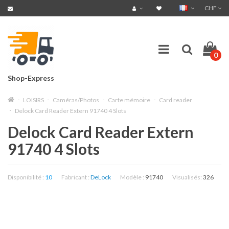
CHF
0
Shop-Express
LOISIRS
Caméras/Photos
Carte mémoire
Card reader
Delock Card Reader Extern 91740 4 Slots
Delock Card Reader Extern
91740 4 Slots
Disponibilité :
10
Fabricant :
DeLock
Modèle :
91740
Visualisés:
326