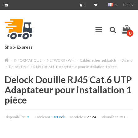
CHF
0
Shop-Express
INFORMATIQUE
NETWORK / Wifi
Câbles ethernet/patch
Divers
Delock Douille RJ45 Cat.6 UTP Adaptateur pour installation 1 pièce
Delock Douille RJ45 Cat.6 UTP
Adaptateur pour installation 1
pièce
Disponibilité :
3
Fabricant :
DeLock
Modèle :
85124
Visualisés:
303