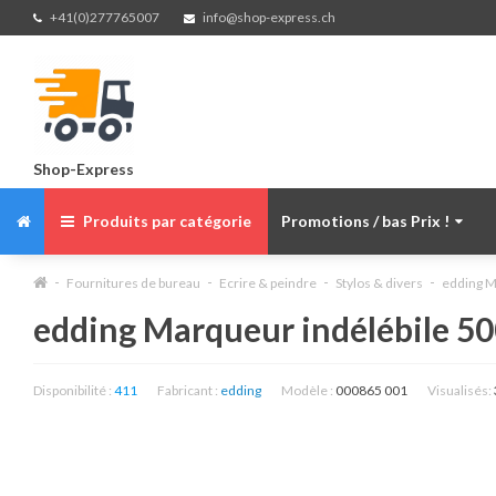
+41(0)277765007
info@shop-express.ch
Shop-Express
Produits par catégorie
Promotions / bas Prix !
Fournitures de bureau
Ecrire & peindre
Stylos & divers
edding M
edding Marqueur indélébile 50
Disponibilité :
411
Fabricant :
edding
Modèle :
000865 001
Visualisés: