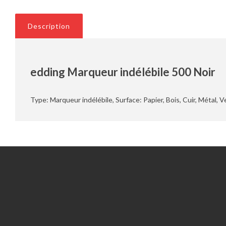
Description
edding Marqueur indélébile 500 Noir
Type: Marqueur indélébile, Surface: Papier, Bois, Cuir, Métal, V
Information
Service client
Outils du RGPD
Nous contacter
Qui sommes nous?
Compte