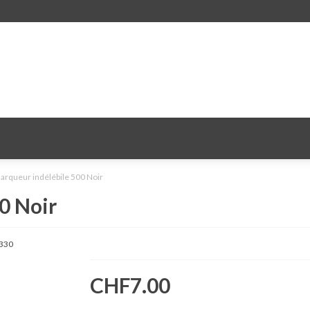
arqueur indélébile 500 Noir
0 Noir
330
CHF7.00