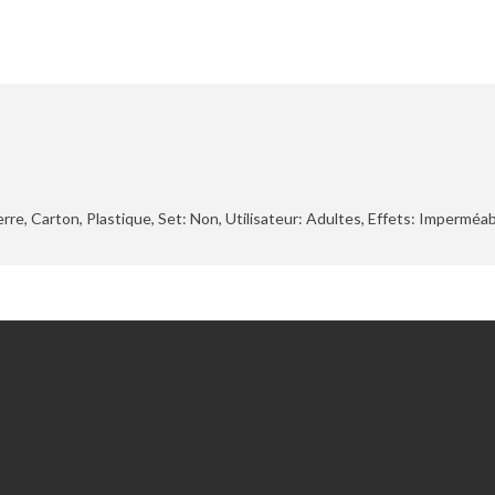
erre, Carton, Plastique, Set: Non, Utilisateur: Adultes, Effets: Imperméable
Extras
Chèques-cadeaux
Promotions