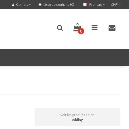
Français
CHF
Compte
Liste de souhaits (0)
0
Voir les produits selon
edding