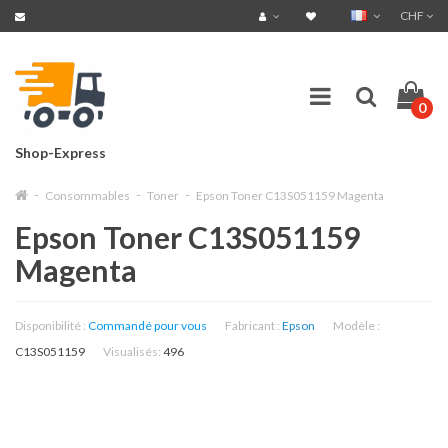
CHF
0
Shop-Express
Consommables
Toner
Epson Toner C13S051159 Magenta
Epson Toner C13S051159
Magenta
Disponibilité :
Commandé pour vous
Fabricant :
Epson
Modèle :
C13S051159
Visualisés:
496