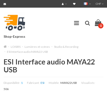
CHF
0
Shop-Express
LOISIRS
Lumières et scènes
Studio & Recording
ESI Interface audio MAYA22 USB
ESI Interface audio MAYA22
USB
Disponibilité :
1
Fabricant :
ESI
Modèle :
MAYA22USB
Visualisés:
506