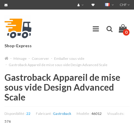
CHF
0
Shop-Express
Ménage
Conserver
Emballer sous vide
Gastroback Appareil de mise sous vide Design Advanced Scale
Gastroback Appareil de mise
sous vide Design Advanced
Scale
Disponibilité :
22
Fabricant :
Gastroback
Modèle :
46012
Visualisés:
576