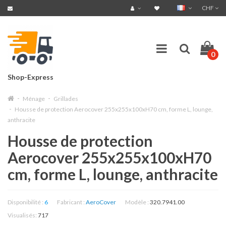
CHF
0
Shop-Express
Ménage
Grillades
Housse de protection Aerocover 255x255x100xH70 cm, forme L, lounge,
anthracite
Housse de protection
Aerocover 255x255x100xH70
cm, forme L, lounge, anthracite
Disponibilité :
6
Fabricant :
AeroCover
Modèle :
320.7941.00
Visualisés:
717