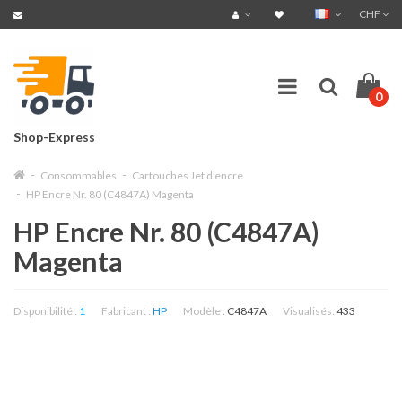
CHF
0
Shop-Express
Consommables
Cartouches Jet d'encre
HP Encre Nr. 80 (C4847A) Magenta
HP Encre Nr. 80 (C4847A)
Magenta
Disponibilité :
1
Fabricant :
HP
Modèle :
C4847A
Visualisés:
433