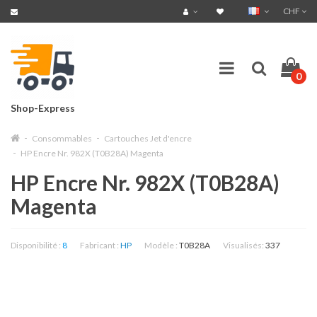
CHF
0
Shop-Express
Consommables
Cartouches Jet d'encre
HP Encre Nr. 982X (T0B28A) Magenta
HP Encre Nr. 982X (T0B28A)
Magenta
Disponibilité :
8
Fabricant :
HP
Modèle :
T0B28A
Visualisés:
337