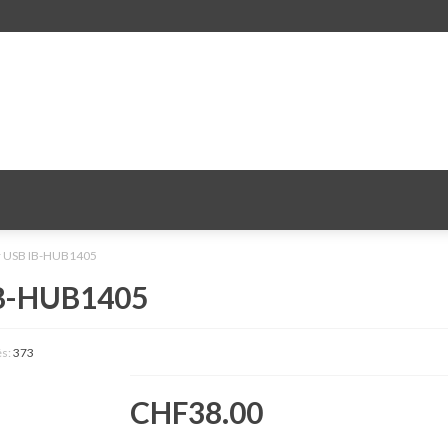
r USB IB-HUB1405
IB-HUB1405
és:
373
CHF38.00