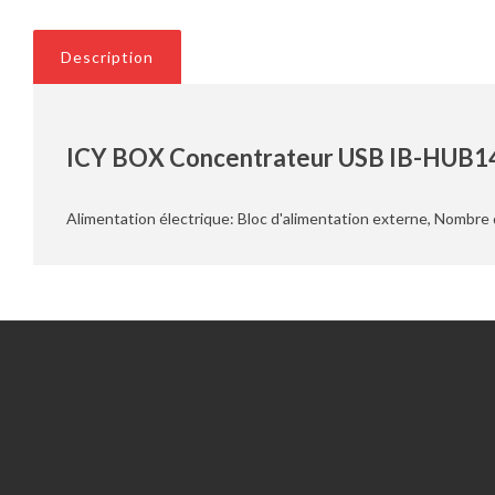
Description
ICY BOX Concentrateur USB IB-HUB1
Alimentation électrique: Bloc d'alimentation externe, Nombre d
Information
Service client
Outils du RGPD
Nous contacter
Qui sommes nous?
Compte