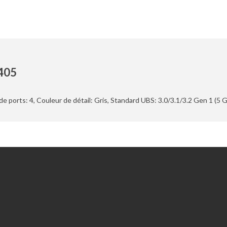
405
e ports: 4, Couleur de détail: Gris, Standard UBS: 3.0/3.1/3.2 Gen 1 (5 
Extras
Chèques-cadeaux
Promotions