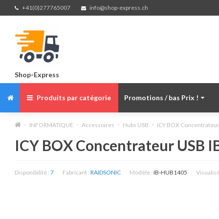
+41(0)277765007
info@shop-express.ch
Shop-Express
Produits par catégorie
Promotions / bas Prix !
INFORMATIQUE
Accessoires
Hubs USB
ICY BOX Concentrateu
ICY BOX Concentrateur USB 
Disponibilité :
7
Fabricant :
RAIDSONIC
Modèle :
IB-HUB1405
Visualis