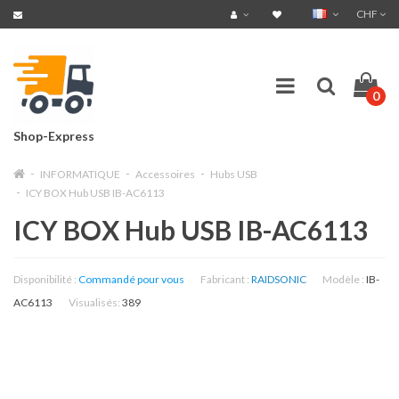
CHF
0
Shop-Express
INFORMATIQUE
Accessoires
Hubs USB
ICY BOX Hub USB IB-AC6113
ICY BOX Hub USB IB-AC6113
Disponibilité :
Commandé pour vous
Fabricant :
RAIDSONIC
Modèle :
IB-
AC6113
Visualisés:
389