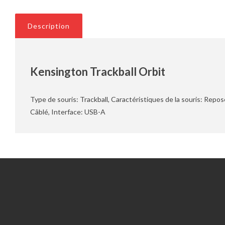
Description
Kensington Trackball Orbit
Type de souris: Trackball, Caractéristiques de la souris: Rep
Câblé, Interface: USB-A
Information
Service client
Outils du RGPD
Nous contacter