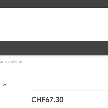
n Trackball Orbit
:
399
CHF67.30