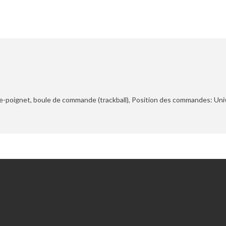
ose-poignet, boule de commande (trackball), Position des commandes: Univ
Extras
Chèques-cadeaux