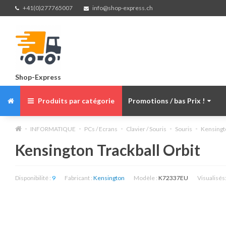
+41(0)277765007
info@shop-express.ch
Shop-Express
Produits par catégorie
Promotions / bas Prix !
INFORMATIQUE
PCs / Ecrans
Clavier / Souris
Souris
Kensingto
Kensington Trackball Orbit
Disponibilité :
9
Fabricant :
Kensington
Modèle :
K72337EU
Visualisés