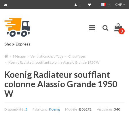
CHF
0
Shop-Express
Ménage
Ventilation/chauffage
Chauffages
Koenig Radiateur soufflant colonne Alassio Grande 1950 W
Koenig Radiateur soufflant
colonne Alassio Grande 1950
W
Disponibilité :
5
Fabricant :
Koenig
Modèle :
B06172
Visualisés:
340