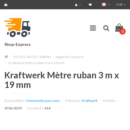
CHF
0
Shop-Express
OUTILS / AUTO / JARDIN
Appareils mesure
Kraftwerk Mètre ruban 3 m x 19 mm
Kraftwerk Mètre ruban 3 m x
19 mm
Disponibilité :
Commandé pour vous
Fabricant :
Kraftwerk
Modèle :
4706-0319
Visualisés:
414