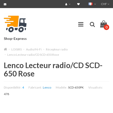
CHF
0
Shop-Express
LOISIRS
Audio/Hi-Fi
Récepteur radio
Lenco Lecteur radio/CD SCD-650 Rose
Lenco Lecteur radio/CD SCD-
650 Rose
Disponibilité :
4
Fabricant :
Lenco
Modèle :
SCD-650PK
Visualisés:
478