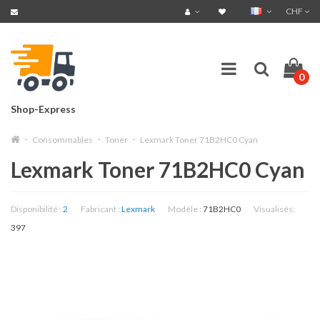
CHF
0
Shop-Express
Consommables
Toner
Lexmark Toner 71B2HC0 Cyan
Lexmark Toner 71B2HC0 Cyan
Disponibilité :
2
Fabricant :
Lexmark
Modèle :
71B2HC0
Visualisés:
397