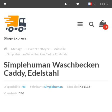
CHF
0
Shop-Express
Ménage
Laver et nettoyer
Vaisselle
Simplehuman Waschbecken Caddy, Edelstahl
Simplehuman Waschbecken
Caddy, Edelstahl
Disponibilité :
43
Fabricant :
Simplehuman
Modèle :
KT1116
Visualisés:
536